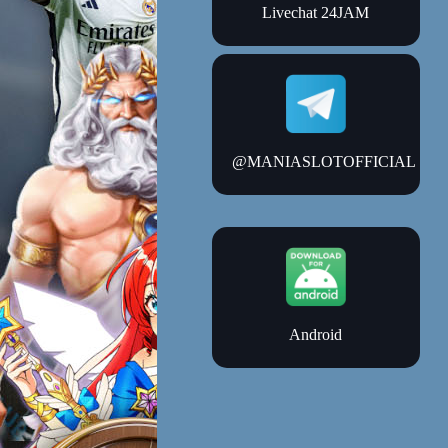
Livechat 24JAM
@MANIASLOTOFFICIAL
Android