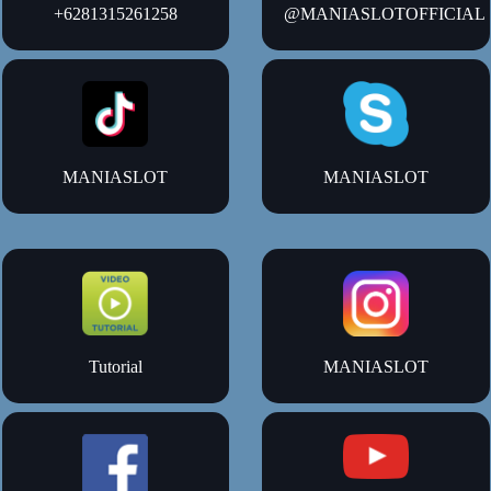
+6281315261258
@MANIASLOTOFFICIAL
MANIASLOT
MANIASLOT
MANIASLOT
Tutorial