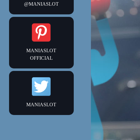
@MANIASLOT
MANIASLOT
OFFICIAL
MANIASLOT